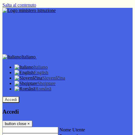
Salta al contenuto
Italiano
Italiano
English
Slovenščina
Shqiptare
Română
Accedi
Accedi
button close
×
Nome Utente