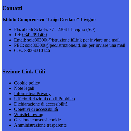
Contatti
Istituto Comprensivo "Luigi Credaro" Livigno
Plazal dali Sckòla, 77 - 23041 Livigno (SO)
Tel:
0342 991400
Email:
soic80300t@istruzione.it
Link per inviare una mail
PEC:
soic80300t@pec.istruzione.it
Link per inviare una mail
C.F.: 83004310146
Sezione Link Utili
Cookie policy
Note legali
Informativa Privacy
Ufficio Relazioni con il Pubblico
Dichiarazione di accessibilità
Obiettivi di accessibilità
Whistleblowing
Gestione consensi cookie
Amministrazione trasparente