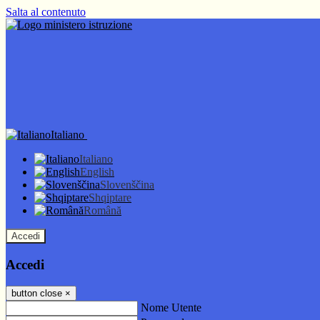
Salta al contenuto
Italiano
Italiano
English
Slovenščina
Shqiptare
Română
Accedi
Accedi
button close
×
Nome Utente