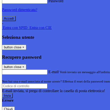
Password
Password dimenticata?
-
Entra con SPID
Entra con CIE
Seleziona utente
button close
×
Recupero password
button close
×
E-mail
Verrà inviato un messaggio all'indirizz
Non hai una e-mail associata al nome utente? Effettua il reset della password tram
E-mail inviata, si prega di controllare la casella di posta elettronica!
Errore
Chiudi