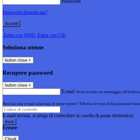
Password
Password dimenticata?
-
Entra con SPID
Entra con CIE
Seleziona utente
button close
×
Recupero password
button close
×
E-mail
Verrà inviato un messaggio all'indirizz
Non hai una e-mail associata al nome utente? Effettua il reset della password tram
E-mail inviata, si prega di controllare la casella di posta elettronica!
Errore
Chiudi