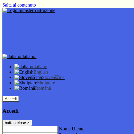
Salta al contenuto
Italiano
Italiano
English
Slovenščina
Shqiptare
Română
Accedi
Accedi
button close
×
Nome Utente